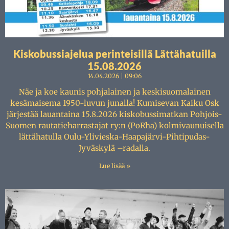
Kiskobussiajelua perinteisillä Lättähatuilla
15.08.2026
14.04.2026
09:06
Näe ja koe kaunis pohjalainen ja keskisuomalainen
kesämaisema 1950-luvun junalla! Kumisevan Kaiku Osk
järjestää lauantaina 15.8.2026 kiskobussimatkan Pohjois-
Suomen rautatieharrastajat ry:n (PoRha) kolmivaunuisella
lättähatulla Oulu-Ylivieska-Haapajärvi-Pihtipudas-
Jyväskylä –radalla.
Lue lisää »